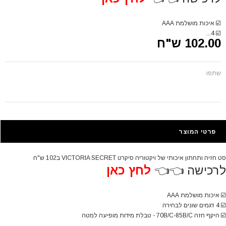
☑️
איכות מושלמת AAA
4...
☑️
102.00 ש"ח
שתפו
פרטי המוצר
סט חזיה ותחתון איכותי של ויקטוריה סיקרט VICTORIA SECRET ב102 ש"ח
לרכישה 👈👈
לחץ כאן
☑️
איכות מושלמת AAA
☑️
4 דגמים שונים לבחירה
☑️
היקף חזה 70B/C-85B/C - טבלת מידות מופיעה למטה