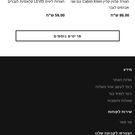
חגורת קלווין קליין Calvin Klein עם שני
חגורות ליוויס LEVIS קלאסיות לגברים
אבזמים לגבר
86.00 ש"ח
59.00 ש"ח
פריטים נוספים
מידע
אודות האתר
כיצד לעקוב אחר משלוח
כיצד למדוד בגד
שאלות ותשובות
שירות לקוחות
צור קשר
הצטרפו לקבוצה שלנו