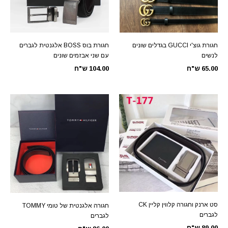
חגורת גוצ'י GUCCI בגדלים שונים
חגורת בוס BOSS אלגנטית לגברים
לנשים
עם שני אבזמים שונים
65.00 ש"ח
104.00 ש"ח
סט ארנק וחגורה קלווין קליין CK
חגורה אלגנטית של טומי TOMMY
לגברים
לגברים
89.00 ש"ח