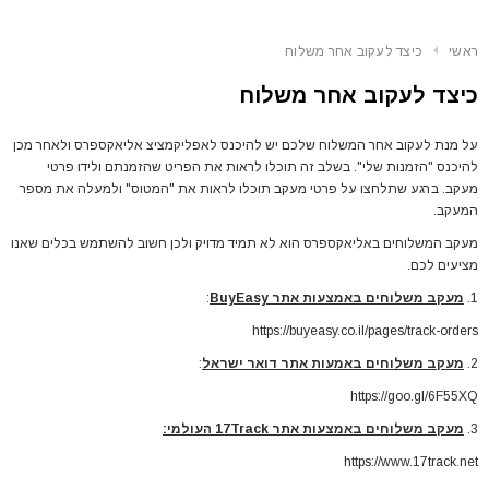
ראשי
כיצד לעקוב אחר משלוח
כיצד לעקוב אחר משלוח
על מנת לעקוב אחר המשלוח שלכם יש להיכנס לאפליקמציצ אליאקספרס ולאחר מכן
להיכנס "הזמנות שלי". בשלב זה תוכלו לראות את הפריט שהזמנתם ולידו פרטי
מעקב. ברגע שתלחצו על פרטי מעקב תוכלו לראות את "המטוס" ולמעלה את מספר
המעקב.
מעקב המשלוחים באליאקספרס הוא לא תמיד מדויק ולכן חשוב להשתמש בכלים שאנו
מציעים לכם.
1.
מעקב משלוחים באמצעות אתר BuyEasy
:
https://buyeasy.co.il/pages/track-orders
2.
מעקב משלוחים באמעות אתר דואר ישראל
:
https://goo.gl/6F55XQ
3.
מעקב משלוחים באמצעות אתר 17Track העולמי:
https://www.17track.net