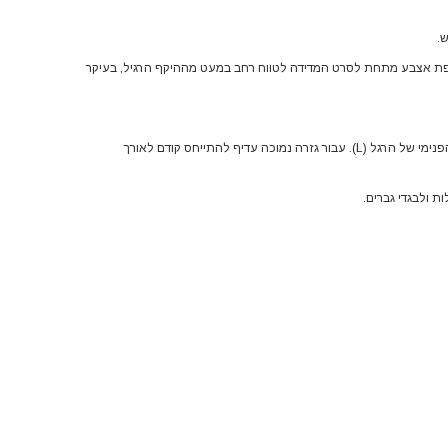
.
ספת אצבע מתחת לסרט המדידה לטווח רחב במעט מההיקף הרגיל, בעיקר
מדדי את הרגל מקו המפשעה ועד כף הרגל לאורך החלק הפנימי של הרגל. עבור ג'ינס צריך למדוד גם את אורך קו המותן (W) וגם את האורך הפנימי של הרגל (L). עבור גזרה נמוכה עדיף להתייחס קודם לאורך
 ולבגדי גברים.