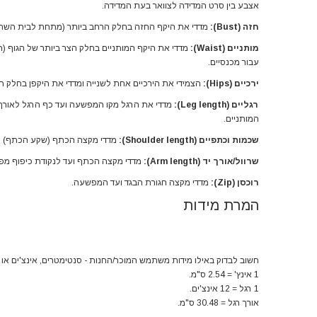
אצבע בין סרט המדידה לצוואר בעת המדידה.
חזה (Bust):
מדדי את היקף החזה בחלק הרחב ביותר (מתחת לבית השחי, 
מותניים (Waist):
מדדי את היקף המותניים בחלק הצר ביותר של הגוף 
עבור מכנסיים.
ירכיים (Hips):
הצמידי את הירכיים אחת לשנייה ומדדי את היקפן בחלק ה
רגליים (Leg length):
המותניים.
שכמות וכתפיים (Shoulder length):
מדדי מקצה הכתף (שקע הכתף) לר
שרוול/
אורך יד (Arm length):
מדדי מקצה הכתף ועד לנקודת כיפוף מפר
רוכסן (Zip):
מדדי מקצה חגורת הבגד ועד המפשעה.
המרת מידות
חשוב לבדוק באילו מידות משתמש המוכר/החנות - סנטימטרים, אינצ'ים או ר
1 אינץ' = 2.54 ס"מ.
1 רגל = 12 אינצ'ים.
אורך רגל = 30.48 ס"מ.