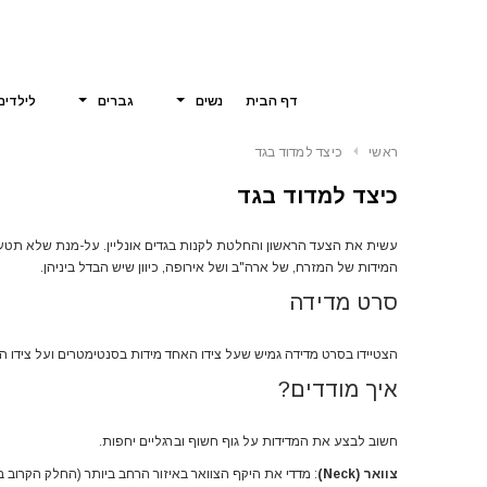
דף הבית
נשים
גברים
לילדים
ראשי
כיצד למדוד בגד
כיצד למדוד בגד
עשית את הצעד הראשון והחלטת לקנות בגדים אונליין. על-מנת שלא תטעו 
המידות של המזרח, של ארה"ב ושל אירופה, כיוון שיש הבדל ביניהן.
סרט מדידה
הצטיידו בסרט מדידה גמיש שעל צידו האחד מידות בסנטימטרים ועל צידו ה
איך מודדים?
חשוב לבצע את המדידות על גוף חשוף וברגליים יחפות.
צוואר (Neck)
: מדדי את היקף הצוואר באיזור הרחב ביותר (החלק הקרוב ב