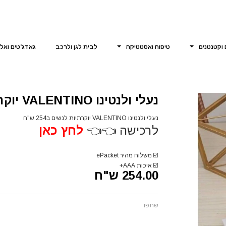
 וקטנטנים
טיפוח ואסטטיקה
לבית לגן ולרכב
גאדג'טים ואל
נעלי ולנטינו VALENTINO יוקרתיות לנשים
נעלי ולנטינו VALENTINO יוקרתיות לנשים ב254 ש"ח
לרכישה 👈👈
לחץ כאן
☑️
משלוח מהיר ePacket
☑️
איכות AAA+
254.00 ש"ח
שתפו