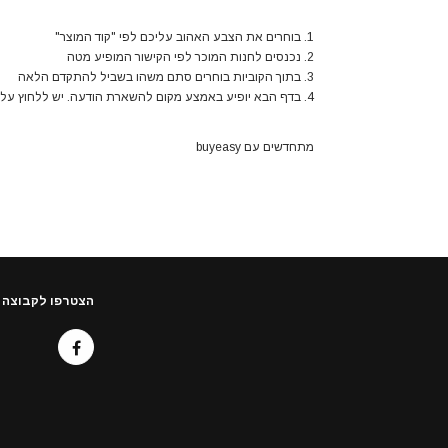
1. בוחרים את הצבע האהוב עליכם לפי "קוד המוצר"
2. נכנסים לחנות המוכר לפי הקישור המופיע מטה
3. בתוך הקוביות בוחרים סתם משהו בשביל להתקדם הלאה
4. בדף הבא יופיע באמצע מקום להשארת הודעה. יש ללחוץ על זה ולרשום את קוד המוצר והמידה למשל: HH-6/size 39
מתחדשים עם buyeasy
הצטרפו לקבוצה 