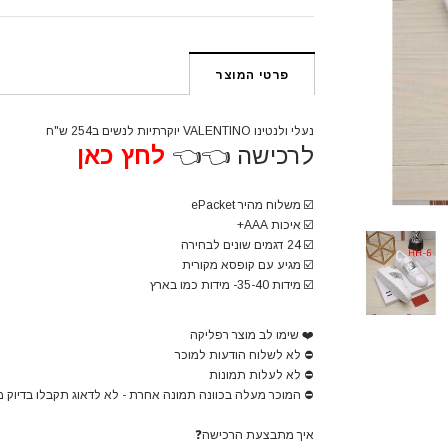
פרטי המוצר
נעלי ולנטינו VALENTINO יוקרתיות לנשים ב254 ש"ח
לרכישה 👈👈
לחץ כאן
☑️
משלוח מהיר ePacket
☑️
איכות AAA+
☑️
24 דגמים שונים לבחירה
☑️
מגיע עם קופסא מקורית
☑️
מידות 35-40- מידות כמו בארץ
❤️
שימו לב מוצר רפליקה
⛔
לא לשלוח הודעות למוכר
⛔
לא לעלות תמונות
⛔
המוכר מעלה בכוונה תמונה אחרת - לא לדאוג תקבלו בדיוק 
איך מתבצעת הרכישה
❓