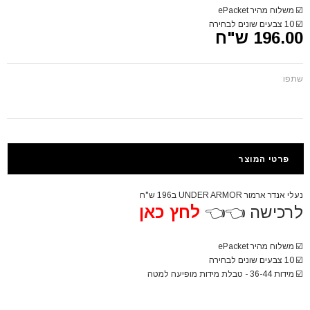
☑️
משלוח מהיר ePacket
☑️
10 צבעים שונים לבחירה
196.00 ש"ח
שתפו
פרטי המוצר
נעלי אנדר ארמור UNDER ARMOR ב196 ש"ח
לרכישה 👈👈
לחץ כאן
☑️
משלוח מהיר ePacket
☑️
10 צבעים שונים לבחירה
☑️
מידות 36-44 - טבלת מידות מופיעה למטה