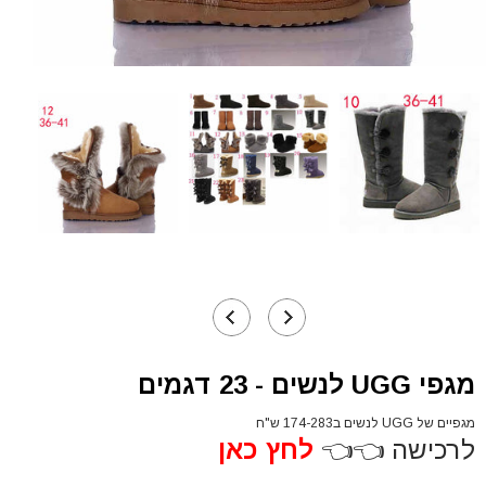
מגפי UGG לנשים - 23 דגמים
מגפיים של UGG לנשים ב174-283 ש"ח
לרכישה 👈👈
לחץ כאן