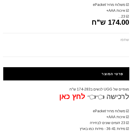
☑️
משלוח מהיר ePacket
☑️
איכות AAA+
23...
☑️
174.00 ש"ח
שתפו
פרטי המוצר
מגפיים של UGG לנשים ב174-283 ש"ח
לרכישה 👈👈
לחץ כאן
☑️
משלוח מהיר ePacket
☑️
איכות AAA+
☑️
23 דגמים שונים לבחירה
☑️
מידות 36-41 - מידות כמו בארץ