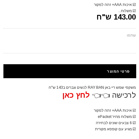
☑️
איכות AAA+ זהה למקור
☑️
משלוח...
143.00 ש"ח
שתפו
פרטי המוצר
משקפי שמש ריי באן RAY BAN לנשים וגברים ב143 ש"ח
לרכישה 👈👈
לחץ כאן
☑️
איכות AAA+ זהה למקור
☑️
משלוח מהיר ePacket
☑️
6 צבעים שונים לבחירה
☑️
מגיע עם קופסא מקורית