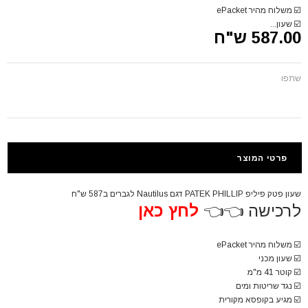
☑️
משלוח מהיר ePacket
☑️
שעון...
587.00 ש"ח
שתפו
פרטי המוצר
שעון פטק פיליפ PATEK PHILLIP דגם Nautilus לגברים ב587 ש"ח
לרכישה 👈👈
לחץ כאן
☑️
משלוח מהיר ePacket
☑️
שעון מכני
☑️
קוטר 41 מ"מ
☑️
נגד שריטות ומים
☑️
מגיע בקופסא מקורית