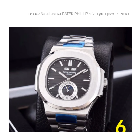
ראשי
שעון פטק פיליפ PATEK PHILLIP דגם Nautilus לגברים