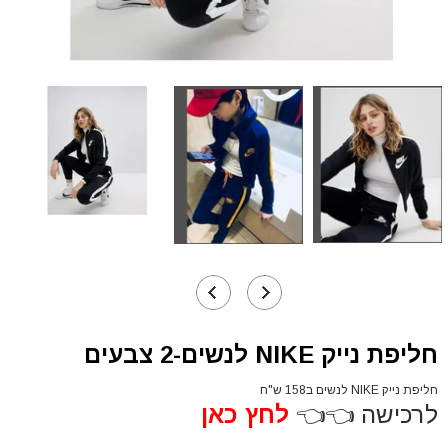
חליפת נייק NIKE לנשים-2 צבעים
חליפת נייק NIKE לנשים ב158 ש"ח
לרכישה 👈👈
לחץ כאן