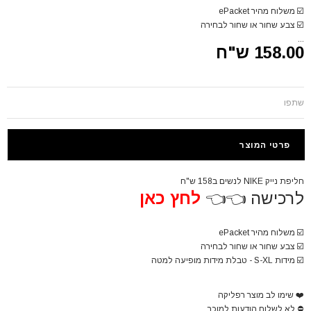
☑️
משלוח מהיר ePacket
☑️
צבע שחור או שחור לבחירה
...
158.00 ש"ח
שתפו
פרטי המוצר
חליפת נייק NIKE לנשים ב158 ש"ח
לרכישה 👈👈
לחץ כאן
☑️
משלוח מהיר ePacket
☑️
צבע שחור או שחור לבחירה
☑️
מידות S-XL - טבלת מידות מופיעה למטה
❤️
שימו לב מוצר רפליקה
⛔
לא לשלוח הודעות למוכר