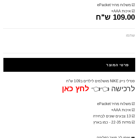
☑️
משלוח מהיר ePacket
☑️
איכות AAA+
109.00 ש"ח
שתפו
פרטי המוצר
סנדלי נייק NIKE מושלמים לילדים ב109 ש"ח
לרכישה 👈👈
לחץ כאן
☑️
משלוח מהיר ePacket
☑️
איכות AAA+
☑️ 13 צבעים שונים לבחירה
☑️
מידות 22-35 - כמו בארץ
❤️
שימו לב מוצר רפליקה