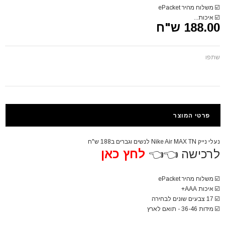
☑️
משלוח מהיר ePacket
☑️
איכות...
188.00 ש"ח
שתפו
פרטי המוצר
נעלי נייק Nike Air MAX TN לנשים וגברים ב188 ש"ח
לרכישה 👈👈
לחץ כאן
☑️
משלוח מהיר ePacket
☑️
איכות AAA+
☑️
17 צבעים שונים לבחירה
☑️
מידות 36-46 - תואם לארץ