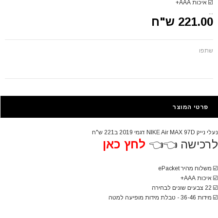
☑️
איכות AAA+
...
221.00 ש"ח
שתפו
פרטי המוצר
נעלי נייק NIKE Air MAX 97D דגמי 2019 ב221 ש"ח
לרכישה 👈👈
לחץ כאן
☑️
משלוח מהיר ePacket
☑️
איכות AAA+
☑️
22 צבעים שונים לבחירה
☑️
מידות 36-46 - טבלת מידות מופיעה למטה