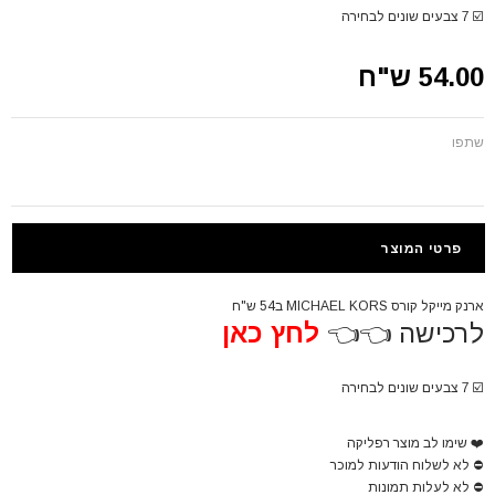
☑️
7 צבעים שונים לבחירה
54.00 ש"ח
שתפו
פרטי המוצר
ארנק מייקל קורס MICHAEL KORS ב54 ש"ח
לרכישה 👈👈
לחץ כאן
☑️
7 צבעים שונים לבחירה
❤️
שימו לב מוצר רפליקה
⛔
לא לשלוח הודעות למוכר
⛔
לא לעלות תמונות