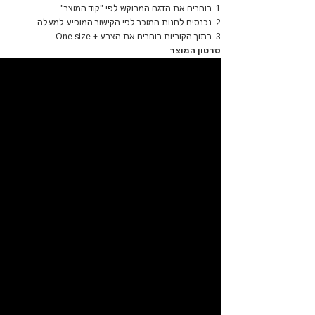
1. בוחרים את הדגם המבוקש לפי "קוד המוצר"
2. נכנסים לחנות המוכר לפי הקישור המופיע למעלה
3. בתוך הקוביות בוחרים את הצבע + One size
סרטון המוצר