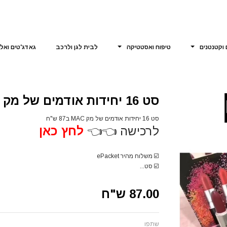
 וקטנטנים
טיפוח ואסטטיקה
לבית לגן ולרכב
גאדג'טים ואל
סט 16 יחידות אודמים של מק MAC
סט 16 יחידות אודמים של מק MAC ב87 ש"ח
לרכישה 👈👈
לחץ כאן
☑️ משלוח מהיר ePacket
☑️ סט...
87.00 ש"ח
שתפו