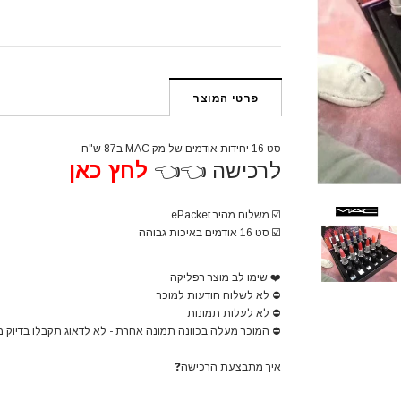
פרטי המוצר
סט 16 יחידות אודמים של מק MAC ב87 ש"ח
לרכישה 👈👈
לחץ כאן
☑️ משלוח מהיר ePacket
☑️ סט 16 אודמים באיכות גבוהה
❤️
שימו לב מוצר רפליקה
⛔
לא לשלוח הודעות למוכר
⛔
לא לעלות תמונות
⛔
המוכר מעלה בכוונה תמונה אחרת - לא לדאוג תקבלו בדיוק 
איך מתבצעת הרכישה
❓