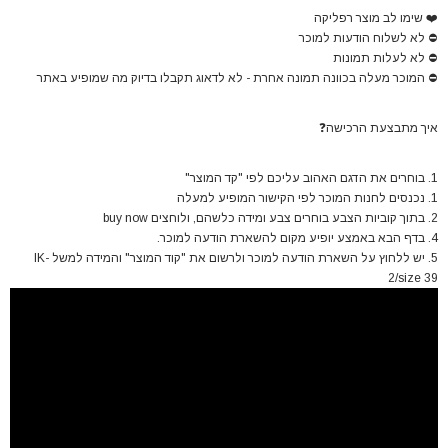
❤️
שימו לב מוצר רפליקה
⛔
לא לשלוח הודעות למוכר
⛔
לא לעלות תמונות
⛔
המוכר מעלה בכוונה תמונה אחרת - לא לדאוג תקבלו בדיוק מה שמופיע באתר
איך מתבצעת הרכישה
❓
1. בוחרים את הדגם האהוב עליכם לפי "קד המוצר"
1. נכנסים לחנות המוכר לפי הקישור המופיע למעלה
2. בתוך קוביות הצבע בוחרים צבע ומידה כלשהם, ולוחצים buy now
4. בדף הבא באמצע יופיע מקום להשארת הודעה למוכר.
5. יש ללחוץ על השארת הודעה למוכר ולרשום את "קוד המוצר" והמידה למשל IK-
2/size 39