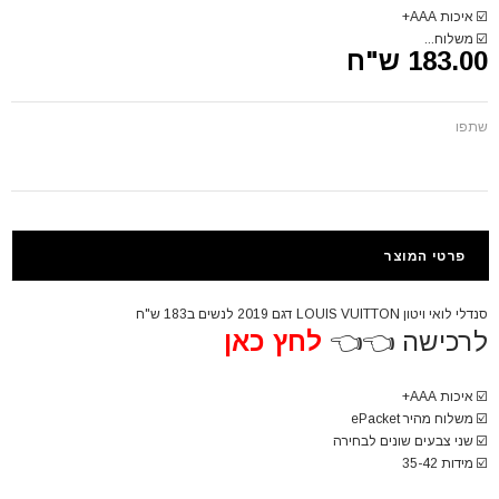
☑️
איכות AAA+
☑️
משלוח...
183.00 ש"ח
שתפו
פרטי המוצר
סנדלי לואי ויטון LOUIS VUITTON דגם 2019 לנשים ב183 ש"ח
לרכישה 👈👈
לחץ כאן
☑️
איכות AAA+
☑️
משלוח מהיר ePacket
☑️
שני צבעים שונים לבחירה
☑️
מידות 35-42