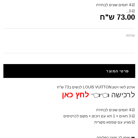
☑️
4 דגמים שונים לבחירה
3...
☑️
73.00 ש"ח
שתפו
פרטי המוצר
ארנק לואי ויטון LOUIS VUITTON לנשים ב73 ש"ח
לרכישה 👈👈
לחץ כאן
☑️
4 דגמים שונים לבחירה
☑️
3 תאים + 1 תא עם רוכסן + מקום לכרטיסים
☑️
מגיע עם קופסא מקורית
❤️
שימו לב מוצר רפליקה