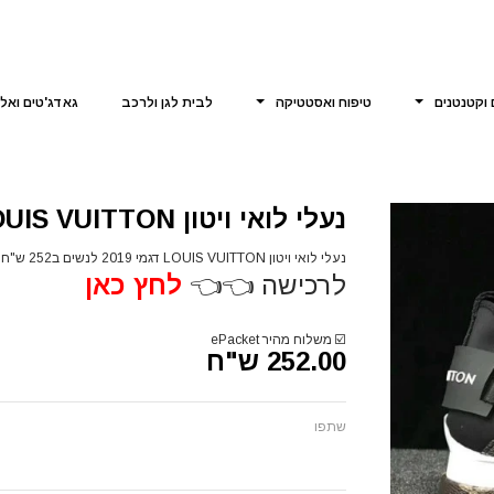
 וקטנטנים
טיפוח ואסטטיקה
לבית לגן ולרכב
גאדג'טים ואל
נעלי לואי ויטון LOUIS VUITTON דגמי 2019 לנשים
נעלי לואי ויטון LOUIS VUITTON דגמי 2019 לנשים ב252 ש"ח
לרכישה 👈👈
לחץ כאן
☑️
משלוח מהיר ePacket
252.00 ש"ח
שתפו