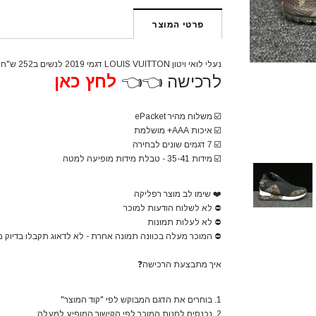
פרטי המוצר
נעלי לואי ויטון LOUIS VUITTON דגמי 2019 לנשים ב252 ש"ח
לרכישה 👈👈
לחץ כאן
☑️
משלוח מהיר ePacket
☑️
איכות AAA+ מושלמת
☑️
7 דגמים שונים לבחירה
☑️
מידות 35-41 - טבלת מידות מופיעה למטה
❤️
שימו לב מוצר רפליקה
⛔
לא לשלוח הודעות למוכר
⛔
לא לעלות תמונות
⛔
המוכר מעלה בכוונה תמונה אחרת - לא לדאוג תקבלו בדיוק 
איך מתבצעת הרכישה
❓
1. בוחרים את הדגם המבוקש לפי "קוד המוצר"
2. נכנסים לחנות המוכר לפי הקישור המופיע למעלה