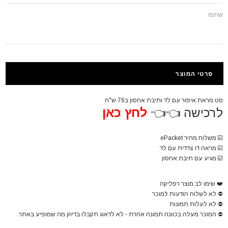
שתפו
פרטי המוצר
סט מראת איפור עם לד ותיבת אחסון ב76 ש"ח
לרכישה 👈👈
לחץ כאן
☑️
משלוח מהיר ePacket
☑️
מראה דו צדדית עם לד
☑️
מגיע עם תיבת אחסון
❤️
שימו לב מוצר רפליקה
⛔
לא לשלוח הודעות למוכר
⛔
לא לעלות תמונות
⛔
המוכר מעלה בכוונה תמונה אחרת - לא לדאוג תקבלו בדיוק מה שמופיע באתר.