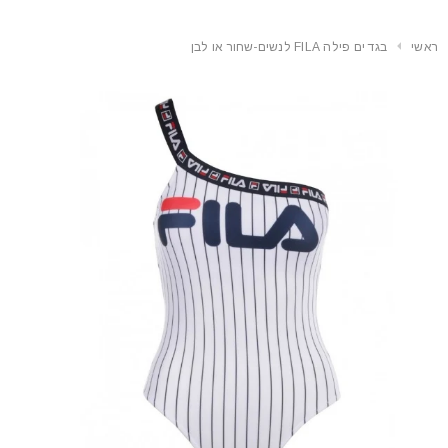
ראשי
בגד ים פילה FILA לנשים-שחור או לבן