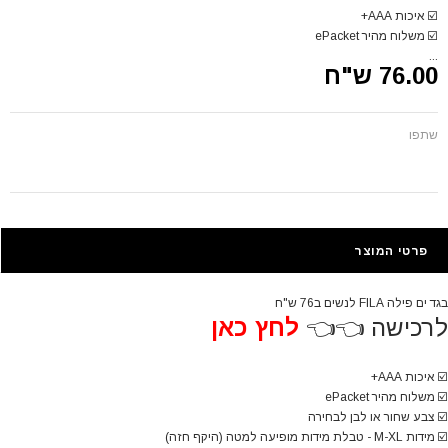
☑️
איכות AAA+
☑️
משלוח מהיר ePacket
...
76.00 ש"ח
שתפו
פרטי המוצר
בגד ים פילה FILA לנשים ב76 ש"ח
לרכישה 👈👈
לחץ כאן
☑️
איכות AAA+
☑️
משלוח מהיר ePacket
☑️
צבע שחור או לבן לבחירה
☑️
מידות M-XL - טבלת מידות מופיעה למטה (היקף חזה)