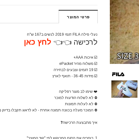
פרטי המוצר
נעלי פילה FILA דגמי 2019 לנשים ב167 ש"ח
לרכישה 👈👈
לחץ כאן
☑️
איכות AAA+
☑️
משלוח מהיר ePacket
☑️
19 דגמים וצבעים לבחירה
☑️
מידות 36-45
- תואף לארץ
❤️
שימו לב מוצר רפליקה
⛔
לא לשלוח הודעות למוכר
⛔
לא לעלות תמונות
⛔
המוכר מעלה בכוונה תמונה אחרת - לא לדאוג תקבלו בדיוק 
איך מתבצעת הרכישה
❓
1. בוחרים את הדגם המבוקש לפי "קוד המוצר"