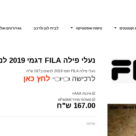
 וקטנטנים
טיפוח ואסטטיקה
לבית לגן ולרכב
גאדג'טים ואל
נעלי פילה FILA דגמי 2019 לנשים
נעלי פילה FILA דגמי 2019 לנשים ב167 ש"ח
לרכישה 👈👈
לחץ כאן
☑️
איכות AAA+
☑️
משלוח מהיר ePacket
167.00 ש"ח
שתפו