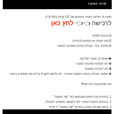
פרטי המוצר
מארז 4 יחידות חוטיני ותחתון של CK קלווין ב56 ש"ח
לרכישה 👈👈
לחץ כאן
☑️
איכות AAA+
☑️
סט
חוטיני או תחתון לבחירה
☑️
מידות S-L - טבלת מידות מופיעה למטה
❤️
שימו לב מוצר רפליקה
⛔
לא לשלוח הודעות למוכר
⛔
לא לעלות תמונות
⛔
המוכר מעלה בכוונה תמונה אחרת - לא לדאוג תקבלו בדיוק מה שמופיע באתר.
איך מתבצעת הרכישה
❓
1. בוחרים את הדגם המבוקש לפי "קוד המוצר"
2. נכנסים לחנות המוכר לפי הקישור המופיע למעלה
3. בתוך קוביות הצבע בוחרים "קוד המוצר" + מידה