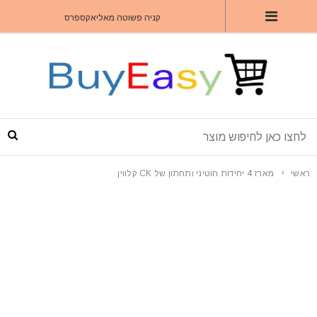
קניה פשוטה מאליאקספרס
ראשי
מארז 4 יחידות חוטיני ותחתון של CK קלווין