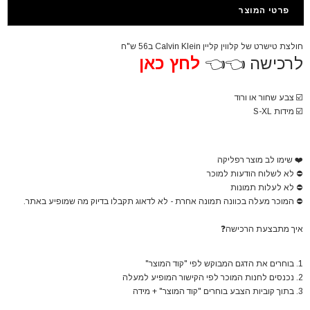
פרטי המוצר
חולצת טישרט של קלווין קליין Calvin Klein ב56 ש"ח
לרכישה 👈👈
לחץ כאן
☑️
צבע שחור או ורוד
☑️
מידות S-XL
❤️
שימו לב מוצר רפליקה
⛔
לא לשלוח הודעות למוכר
⛔
לא לעלות תמונות
⛔
המוכר מעלה בכוונה תמונה אחרת - לא לדאוג תקבלו בדיוק מה שמופיע באתר.
איך מתבצעת הרכישה
❓
1. בוחרים את הדגם המבוקש לפי "קוד המוצר"
2. נכנסים לחנות המוכר לפי הקישור המופיע למעלה
3. בתוך קוביות הצבע בוחרים "קוד המוצר" + מידה