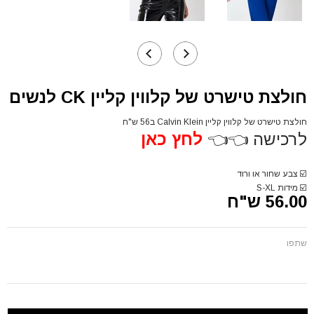
חולצת טישרט של קלווין קליין CK לנשים
חולצת טישרט של קלווין קליין Calvin Klein ב56 ש"ח
לרכישה 👈👈
לחץ כאן
☑️
צבע שחור או ורוד
☑️
מידות S-XL
56.00 ש"ח
שתפו