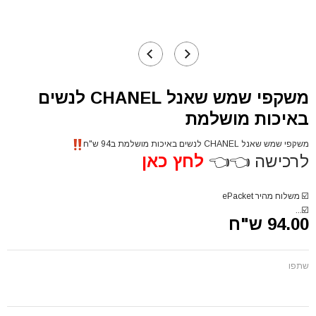
משקפי שמש שאנל CHANEL לנשים
באיכות מושלמת
משקפי שמש שאנל CHANEL לנשים באיכות מושלמת ב94 ש"ח
לרכישה 👈👈
לחץ כאן
☑️ משלוח מהיר ePacket
☑️...
94.00 ש"ח
שתפו