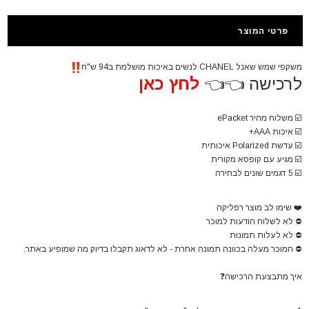
פרטי המוצר
משקפי שמש שאנל CHANEL לנשים באיכות מושלמת ב94 ש"ח
לרכישה 👈👈
לחץ כאן
☑️ משלוח מהיר ePacket
☑️ איכות AAA+
☑️ עדשת Polarized איכותית
☑️ מגיע עם קופסא מקורית
☑️
5 דגמים שונים לבחירה
❤️
שימו לב מוצר רפליקה
⛔
לא לשלוח הודעות למוכר
⛔
לא לעלות תמונות
⛔
המוכר מעלה בכוונה תמונה אחרת - לא לדאוג תקבלו בדיוק מה שמופיע באתר.
איך מתבצעת הרכישה
❓