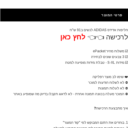
פרטי המוצר
חליפות אדידס ADIDAS לנשים ב91 ש"ח
לרכישה 👈👈
לחץ כאן
☑️
משלוח מהיר ePacket
☑️
3 צבעים שונים לבחירה
☑️
מידות S
L - טבלת מידות מופיעה למטה
-X
❤️
שימו לב מוצר רפליקה
⛔
לא לשלוח הודעות למוכר
⛔
לא לעלות תמונות
⛔
המוכר מעלה בכוונה תמונה אחרת - לא לדאוג תקבלו בדיוק מה שמופיע באתר
איך מתבצעת הרכישה
❓
1. בוחרים את הדגם המבוקש לפי "קוד המוצר"