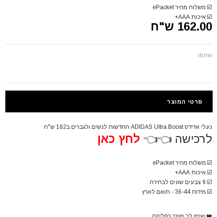
☑️
משלוח מהיר ePacket
☑️
איכות AAA+
162.00 ש"ח
שתפו
פרטי המוצר
נעלי אדידס ADIDAS Ultra Boost החדשות לנשים ולגברים ב162 ש"ח
לרכישה 👈👈
לחץ כאן
☑️
משלוח מהיר ePacket
☑️
איכות AAA+
☑️
6 צבעים שונים לבחירה
☑️
מידות 36-44 - תואם לארץ
❤️
שימו לב מוצר רפליקה