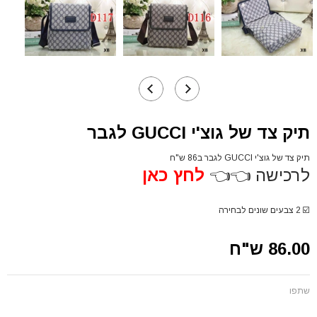
תיק צד של גוצ'י GUCCI לגבר
תיק צד של גוצ'י GUCCI לגבר ב86 ש"ח
לרכישה 👈👈
לחץ כאן
☑️
2 צבעים שונים לבחירה
86.00 ש"ח
שתפו