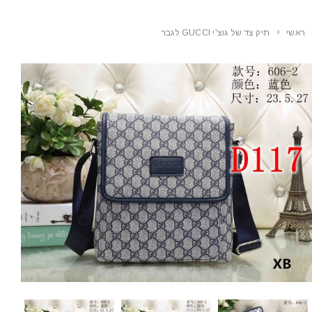
ראשי
תיק צד של גוצ'י GUCCI לגבר