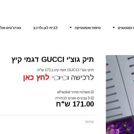
 וקטנטנים
טיפוח ואסטטיקה
לבית לגן ולרכב
גאדג'טים ואל
תיק גוצ'י GUCCI דגמי קיץ
תיקי גוצ'י GUCCI דגמי קיץ ב171 ש"ח
לרכישה 👈👈
לחץ כאן
☑️
משלוח מהיר ePacket
☑️
5 צבעים שונים לבחירה
171.00 ש"ח
שתפו