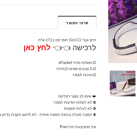
פרטי המוצר
תיקי גוצ'י GUCCI דגמי קיץ ב171 ש"ח
לרכישה 👈👈
לחץ כאן
☑️
משלוח מהיר ePacket
☑️
5 צבעים שונים לבחירה
☑️
איכות AAA+
❤️
שימו לב מוצר רפליקה
⛔
לא לשלוח הודעות למוכר
⛔
לא לעלות תמונות
⛔
המוכר מעלה בכוונה תמונה אחרת - לא לדאוג תקבלו בדיוק 
איך מתבצעת הרכישה
❓