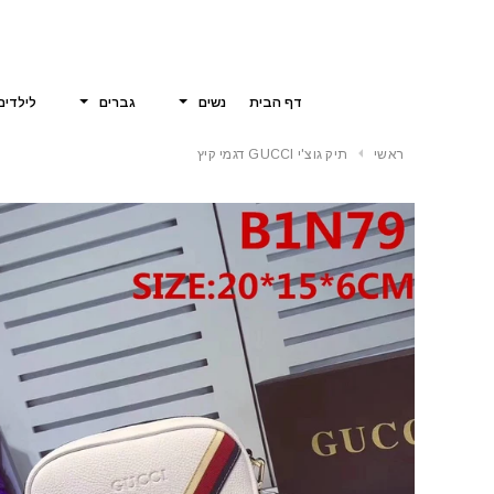
דף הבית
נשים
גברים
לילדים
ראשי
תיק גוצ'י GUCCI דגמי קיץ