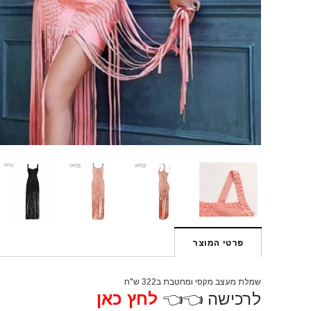
פרטי המוצר
שמלת מעצב מקסי ומחטבת ב322 ש"ח
לרכישה 👈👈
לחץ כאן