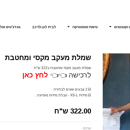
 וקטנטנים
טיפוח ואסטטיקה
לבית לגן ולרכב
גאדג'טים ואל
שמלת מעקב מקסי ומחטבת
שמלת מעצב מקסי ומחטבת ב322 ש"ח
לרכישה 👈👈
לחץ כאן
☑️
2 צבעים שונים לבחירה
☑️
מידות XS-L - טבלת מידות מופיעה...
322.00 ש"ח
שתפו