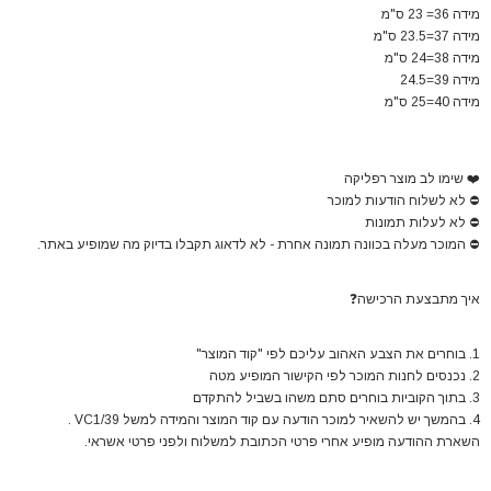
מידה 36= 23 ס"מ
מידה 37=23.5 ס"מ
מידה 38=24 ס"מ
מידה 39=24.5
מידה 40=25 ס"מ
❤️
שימו לב מוצר רפליקה
⛔
לא לשלוח הודעות למוכר
⛔
לא לעלות תמונות
⛔
המוכר מעלה בכוונה תמונה אחרת - לא לדאוג תקבלו בדיוק מה שמופיע באתר.
איך מתבצעת הרכישה
❓
1. בוחרים את הצבע האהוב עליכם לפי "קוד המוצר"
2. נכנסים לחנות המוכר לפי הקישור המופיע מטה
3. בתוך הקוביות בוחרים סתם משהו בשביל להתקדם
4. בהמשך יש להשאיר למוכר הודעה עם קוד המוצר והמידה למשל VC1/39 .
השארת ההודעה מופיע אחרי פרטי הכתובת למשלוח ולפני פרטי אשראי.