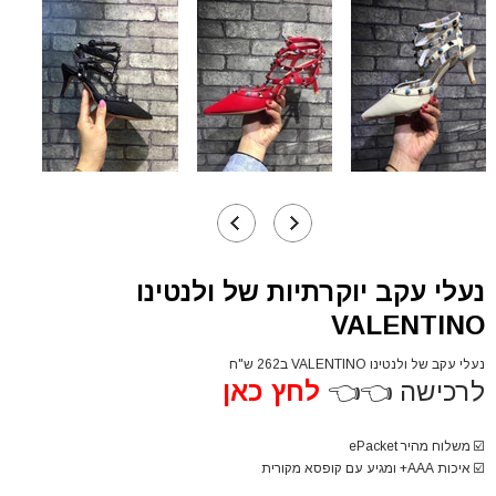
נעלי עקב יוקרתיות של ולנטינו
VALENTINO
נעלי עקב של ולנטינו VALENTINO ב262 ש"ח
לרכישה 👈👈
לחץ כאן
☑️
משלוח מהיר ePacket
☑️
איכות AAA+ ומגיע עם קופסא מקורית