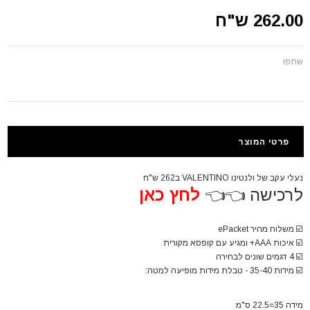
262.00 ש"ח
שתפו
פרטי המוצר
נעלי עקב של ולנטינו VALENTINO ב262 ש"ח
לרכישה 👈👈
לחץ כאן
☑️
משלוח מהיר ePacket
☑️
איכות AAA+ ומגיע עם קופסא מקורית
☑️
4 דגמים שונים לבחירה
☑️
מידות 35-40 - טבלת מידות מופיעה למטה:
מידה 35=22.5 ס"מ