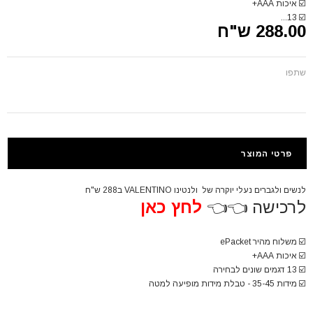
☑️
איכות AAA+
13...
☑️
288.00 ש"ח
שתפו
פרטי המוצר
לנשים ולגברים נעלי יוקרה של ולנטינו VALENTINO ב288 ש"ח
לרכישה 👈👈
לחץ כאן
☑️
משלוח מהיר ePacket
☑️
איכות AAA+
☑️
13 דגמים שונים לבחירה
☑️
מידות 35-45 - טבלת מידות מופיעה למטה