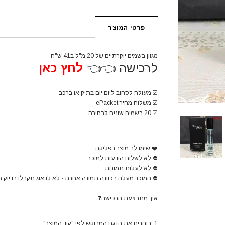
פרטי המוצר
מגוון בשמים יוקרתיים של 20 מ"ל ב41 ש"ח
לרכישה 👈👈
לחץ כאן
☑️
מעולה לסחוב ליום יום בתיק או ברכב
☑️
משלוח מהיר ePacket
☑️
20 בשמים שונים לבחירה
❤️
שימו לב מוצר רפליקה
⛔
לא לשלוח הודעות למוכר
⛔
לא לעלות תמונות
⛔
המוכר מעלה בכוונה תמונה אחרת - לא לדאוג תקבלו בדיוק 
איך מתבצעת הרכישה
❓
1. בוחרים את הדגם המבוקש לפי "קוד המוצר"