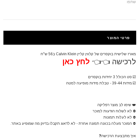
שתפו
פרטי המוצר
מארז שלישית בוקסרים של קלווין קליין Calvin Klein ב56 ש"ח
לרכישה 👈👈
לחץ כאן
☑️
סט הכולל 3 יחידות בוקסרים
☑️
מידות 39-44 - טבלת מידות מופיעה למטה
❤️
שימו לב מוצר רפליקה
⛔
לא לשלוח הודעות למוכר
⛔
לא לעלות תמונות
⛔
המוכר מעלה בכוונה תמונה אחרת - לא לדאוג תקבלו בדיוק מה שמופיע באתר.
איך מתבצעת הרכישה
❓