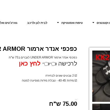
 וקטנטנים
טיפוח ואסטטיקה
לבית לגן ולרכב
גאדג'טים ואל
כפכפי אנדר ארמור UNDER ARMOR לגברים
כפכפי אנדר ארמור UNDER ARMOR לגברים ב75 ש"ח
לרכישה 👈👈
לחץ
כ
אן
☑️
2 צבעים שונים לבחירה
☑️
מידות 40-45 - טבלת מידות מופיעה למטה
...
75.00 ש"ח