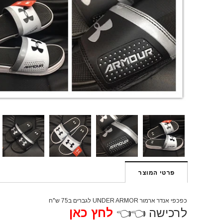
פרטי המוצר
כפכפי אנדר ארמור UNDER ARMOR לגברים ב75 ש"ח
לרכישה 👈👈
לחץ
כ
אן