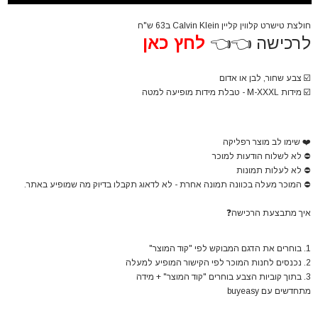
חולצת טישרט קלווין קליין Calvin Klein ב63 ש"ח
לרכישה 👈👈
לחץ כאן
☑️
צבע שחור, לבן או אדום
☑️
מידות M-XXXL - טבלת מידות מופיעה למטה
❤️
שימו לב מוצר רפליקה
⛔
לא לשלוח הודעות למוכר
⛔
לא לעלות תמונות
⛔
המוכר מעלה בכוונה תמונה אחרת - לא לדאוג תקבלו בדיוק מה שמופיע באתר.
איך מתבצעת הרכישה
❓
1. בוחרים את הדגם המבוקש לפי "קוד המוצר"
2. נכנסים לחנות המוכר לפי הקישור המופיע למעלה
3. בתוך קוביות הצבע בוחרים "קוד המוצר" + מידה
מתחדשים עם buyeasy