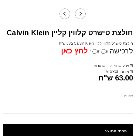
חולצת טישרט קלווין קליין Calvin Klein
חולצת טישרט קלווין קליין Calvin Klein ב63 ש"ח
לרכישה 👈👈
לחץ כאן
☑️
צבע שחור, לבן או אדום
☑️
מידות M-XXXL -...
63.00 ש"ח
שתפו
פרטי המוצר