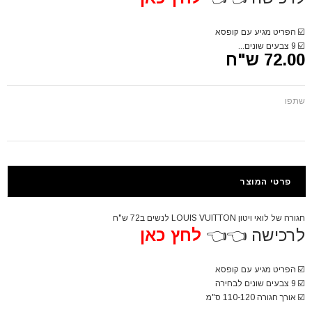
☑️
הפריט מגיע עם קופסא
☑️
9 צבעים שונים...
72.00 ש"ח
שתפו
פרטי המוצר
חגורה של לואי ויטון LOUIS VUITTON לנשים ב72 ש"ח
לרכישה 👈👈
לחץ כאן
☑️
הפריט מגיע עם קופסא
☑️
9 צבעים שונים לבחירה
☑️
אורך חגורה 110-120 ס"מ